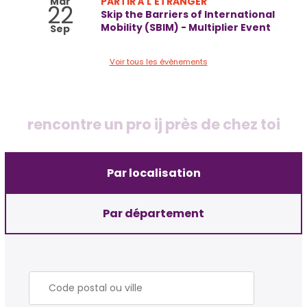
Mar
PARTIR À L'ÉTRANGER
22
Skip the Barriers of International
Mobility (SBIM) - Multiplier Event
Sep
Voir tous les évènements
rencontre un pro ij près de chez toi
Par localisation
Par département