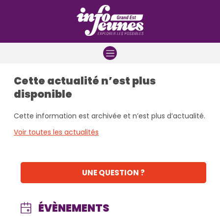
Aller à la navigation
Aller au contenu
Aller à la recherche
Cette actualité n’est plus
disponible
Cette information est archivée et n’est plus d’actualité.
Voir toutes les actualités
UNE QUESTION ?
ÉVÈNEMENTS