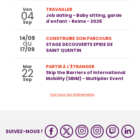
Ven
TRAVAILLER
04
Job dating - Baby sitting, garde
d'enfant - Reims - 2026
Sep
14/09
CONSTRUIRE SON PARCOURS
au
STAGE DECOUVERTE EPIDE DE
17/09
SAINT QUENTIN
Mar
PARTIR À L'ÉTRANGER
22
Skip the Barriers of International
Mobility (SBIM) - Multiplier Event
Sep
Voir tous les évènements
SUIVEZ-NOUS !