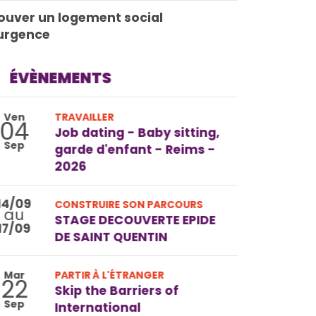
ouver un logement social
urgence
ÉVÈNEMENTS
Ven
TRAVAILLER
04
Job dating - Baby sitting,
Sep
garde d'enfant - Reims -
2026
14/09
CONSTRUIRE SON PARCOURS
au
STAGE DECOUVERTE EPIDE
17/09
DE SAINT QUENTIN
Mar
PARTIR À L'ÉTRANGER
22
Skip the Barriers of
Sep
International