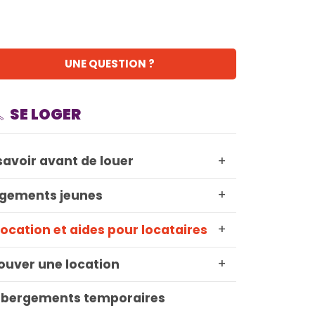
UNE QUESTION ?
SE LOGER
+
savoir avant de louer
+
gements jeunes
+
location et aides pour locataires
+
ouver une location
bergements temporaires