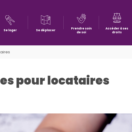
Prendre soin
Accéder à ses
Se loger
Se déplacer
de soi
droits
taires
des pour locataires