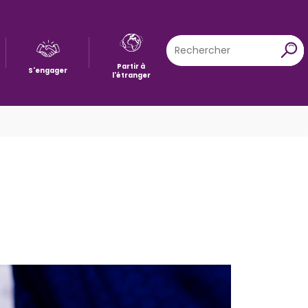
Rechercher
X
Partir à
S'engager
l'étranger