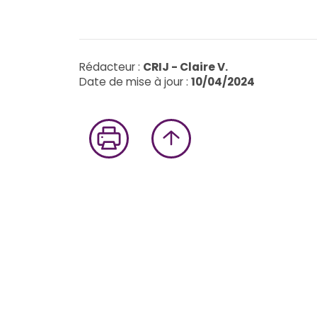
23
mai
2023
Info-
Jeunes
Rédacteur :
CRIJ - Claire V.
Grand-
Date de mise à jour :
10/04/2024
Est