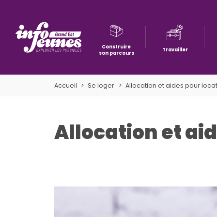
Construire
Travailler
son parcours
Aller à la navigation
Aller au contenu
Aller à la recherche
Accueil
Se loger
Allocation et aides pour loca
Allocation et ai