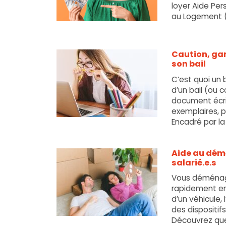
loyer Aide Per
au Logement (A
18
juin
2024
Caution, gar
Info-
son bail
Jeunes
Grand-
C’est quoi un 
Est
d’un bail (ou 
document écrit
exemplaires, 
Encadré par la loi
4
mai
2023
Aide au dém
Info-
salarié.e.s
Jeunes
Vous déménag
Grand-
rapidement eng
Est
d’un véhicule, 
des dispositif
Découvrez quell