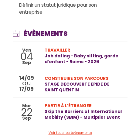
Définir un statut juridique pour son
entreprise
ÉVÈNEMENTS
Ven
TRAVAILLER
04
Job dating - Baby sitting, garde
d'enfant - Reims - 2026
Sep
14/09
CONSTRUIRE SON PARCOURS
au
STAGE DECOUVERTE EPIDE DE
17/09
SAINT QUENTIN
Mar
PARTIR À L'ÉTRANGER
22
Skip the Barriers of International
Mobility (SBIM) - Multiplier Event
Sep
Voir tous les évènements