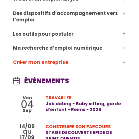
+
Des dispositifs d’accompagnement vers
l’emploi
+
Les outils pour postuler
+
Ma recherche d’emploi numérique
+
Créer mon entreprise
ÉVÈNEMENTS
Ven
TRAVAILLER
04
Job dating - Baby sitting, garde
d'enfant - Reims - 2026
Sep
14/09
CONSTRUIRE SON PARCOURS
au
STAGE DECOUVERTE EPIDE DE
17/09
SAINT QUENTIN