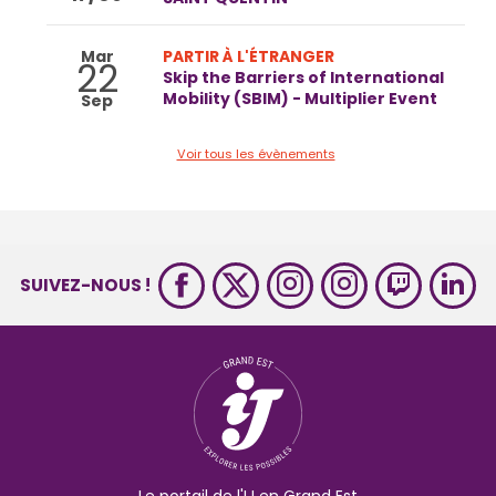
Mar
PARTIR À L'ÉTRANGER
22
Skip the Barriers of International
Mobility (SBIM) - Multiplier Event
Sep
Voir tous les évènements
SUIVEZ-NOUS !