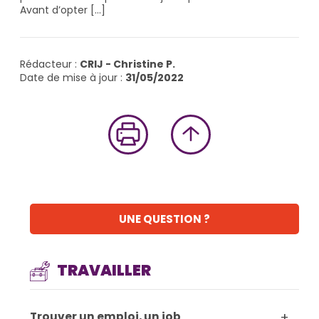
Avant d’opter [...]
29
janvier
2024
Info-
Rédacteur :
CRIJ - Christine P.
Jeunes
Date de mise à jour :
31/05/2022
Grand-
Est
UNE QUESTION ?
TRAVAILLER
+
Trouver un emploi, un job